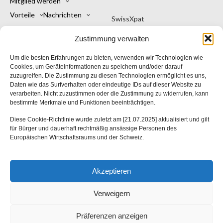
Mitglied werden
Vorteile
Nachrichten
SwissXpat
Kontakt
Mein Konto
Eine Marke von Kintu Sagl
Zustimmung verwalten
Deutsch
Viale Stefano Franscini 16
Um die besten Erfahrungen zu bieten, verwenden wir Technologien wie
6900 Lugano TI
Cookies, um Geräteinformationen zu speichern und/oder darauf
zuzugreifen. Die Zustimmung zu diesen Technologien ermöglicht es uns,
Schweiz
Daten wie das Surfverhalten oder eindeutige IDs auf dieser Website zu
verarbeiten. Nicht zuzustimmen oder die Zustimmung zu widerrufen, kann
bestimmte Merkmale und Funktionen beeinträchtigen.
SwissXpat
Diese Cookie-Richtlinie wurde zuletzt am [21.07.2025] aktualisiert und gilt
für Bürger und dauerhaft rechtmäßig ansässige Personen des
Europäischen Wirtschaftsraums und der Schweiz.
Allgemeine Geschäftsbedingungen
Akzeptieren
Datenschutzerklärung
Verweigern
Präferenzen anzeigen
Italiano
Deutsch
Français
English