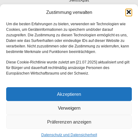
Kontakt
Mein Konto
Eine Marke von Kintu Sagl
Zustimmung verwalten
Deutsch
Viale Stefano Franscini 16
Um die besten Erfahrungen zu bieten, verwenden wir Technologien wie
6900 Lugano TI
Cookies, um Geräteinformationen zu speichern und/oder darauf
zuzugreifen. Die Zustimmung zu diesen Technologien ermöglicht es uns,
Schweiz
Daten wie das Surfverhalten oder eindeutige IDs auf dieser Website zu
verarbeiten. Nicht zuzustimmen oder die Zustimmung zu widerrufen, kann
bestimmte Merkmale und Funktionen beeinträchtigen.
SwissXpat
Diese Cookie-Richtlinie wurde zuletzt am [21.07.2025] aktualisiert und gilt
für Bürger und dauerhaft rechtmäßig ansässige Personen des
Europäischen Wirtschaftsraums und der Schweiz.
Allgemeine Geschäftsbedingungen
Akzeptieren
Datenschutzerklärung
Verweigern
Präferenzen anzeigen
Italiano
Deutsch
Français
English
Español
Русский
Português
Datenschutz und Datensicherheit