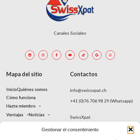
Canales Sociales
Mapa del sitio
Contactos
Inicio
Quiénes somos
info@swissxpat.ch
Cómo funciona
+41 (0)76 706 98 29 (Whatsapp)
Hazte miembro
Ventajas
Noticias
SwissXpat
Contactos
Mi cuenta
Una marca de Kintu Sagl
Gestionar el consentimiento
Español
Viale Stefano Franscini 16