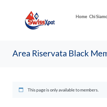
Home
Chi Siam
Area Riservata Black Me
This page is only available to members.