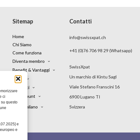
Sitemap
Contatti
Home
info@swissxpat.ch
Chi Siamo
+41 (0)76 706 98 29 (Whatsapp)
Come funziona
Diventa membro
SwissXpat
Benefit & Vantaggi
Un marchio di Kintu Sagl
News
Viale Stefano Franscini 16
Contatti
memorizzare
My account
6900 Lugano TI
e ci
i su questo
Italiano
Svizzera
cune
1.07.2025] e
o europeo e