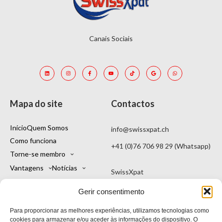
Canais Sociais
Mapa do site
Contactos
Início
Quem Somos
info@swissxpat.ch
Como funciona
+41 (0)76 706 98 29 (Whatsapp)
Torne-se membro
Vantagens
Notícias
SwissXpat
Contactos
Uma marca da Kintu Sagl
Gerir consentimento
A minha conta
Viale Stefano Franscini 16
Para proporcionar as melhores experiências, utilizamos tecnologias como
Português
6900 Lugano TI
cookies para armazenar e/ou aceder às informações do dispositivo. O