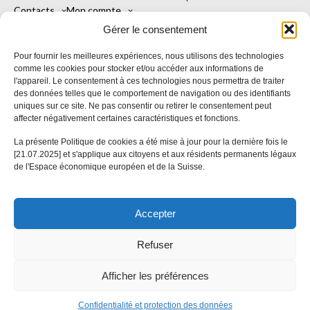
Contacts
Mon compte
Une marque de Kintu Sagl
Gérer le consentement
Français
Viale Stefano Franscini 16
Pour fournir les meilleures expériences, nous utilisons des technologies
6900 Lugano TI
comme les cookies pour stocker et/ou accéder aux informations de
l'appareil. Le consentement à ces technologies nous permettra de traiter
Suisse
des données telles que le comportement de navigation ou des identifiants
uniques sur ce site. Ne pas consentir ou retirer le consentement peut
affecter négativement certaines caractéristiques et fonctions.
SwissXpat
La présente Politique de cookies a été mise à jour pour la dernière fois le
[21.07.2025] et s'applique aux citoyens et aux résidents permanents légaux
de l'Espace économique européen et de la Suisse.
Conditions générales
Accepter
Politique de confidentialité
Refuser
Afficher les préférences
Italiano
Deutsch
Français
English
Español
Русский
Português
Confidentialité et protection des données