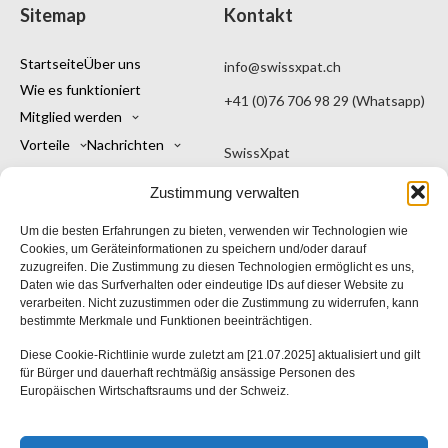
Sitemap
Kontakt
Startseite
Über uns
info@swissxpat.ch
Wie es funktioniert
+41 (0)76 706 98 29 (Whatsapp)
Mitglied werden
Vorteile
Nachrichten
SwissXpat
Kontakt
Mein Konto
Eine Marke von Kintu Sagl
Zustimmung verwalten
Deutsch
Viale Stefano Franscini 16
Um die besten Erfahrungen zu bieten, verwenden wir Technologien wie
6900 Lugano TI
Cookies, um Geräteinformationen zu speichern und/oder darauf
zuzugreifen. Die Zustimmung zu diesen Technologien ermöglicht es uns,
Schweiz
Daten wie das Surfverhalten oder eindeutige IDs auf dieser Website zu
verarbeiten. Nicht zuzustimmen oder die Zustimmung zu widerrufen, kann
bestimmte Merkmale und Funktionen beeinträchtigen.
SwissXpat
Diese Cookie-Richtlinie wurde zuletzt am [21.07.2025] aktualisiert und gilt
für Bürger und dauerhaft rechtmäßig ansässige Personen des
Europäischen Wirtschaftsraums und der Schweiz.
Allgemeine Geschäftsbedingungen