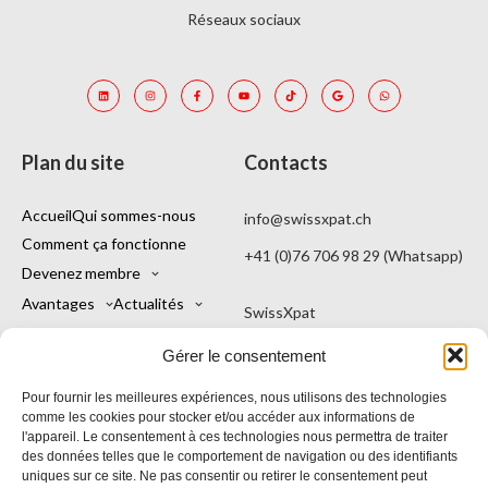
Réseaux sociaux
Plan du site
Contacts
Accueil
Qui sommes-nous
info@swissxpat.ch
Comment ça fonctionne
+41 (0)76 706 98 29 (Whatsapp)
Devenez membre
Avantages
Actualités
SwissXpat
Contacts
Mon compte
Une marque de Kintu Sagl
Gérer le consentement
Français
Viale Stefano Franscini 16
Pour fournir les meilleures expériences, nous utilisons des technologies
6900 Lugano TI
comme les cookies pour stocker et/ou accéder aux informations de
l'appareil. Le consentement à ces technologies nous permettra de traiter
Suisse
des données telles que le comportement de navigation ou des identifiants
uniques sur ce site. Ne pas consentir ou retirer le consentement peut